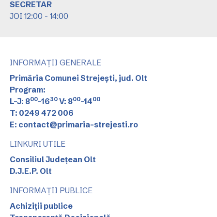
SECRETAR
JOI 12:00 - 14:00
INFORMAȚII GENERALE
Primăria Comunei Strejești, jud. Olt
Program:
00
30
00
00
L-J: 8
-16
V: 8
-14
T: 0249 472 006
E: contact@primaria-strejesti.ro
LINKURI UTILE
Consiliul Județean Olt
D.J.E.P. Olt
INFORMAȚII PUBLICE
Achiziții publice