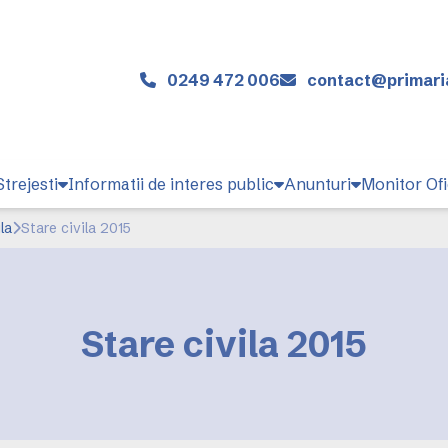
0249 472 006
contact@primaria
trejesti
Informatii de interes public
Anunturi
Monitor Ofi
la
Stare civila 2015
Stare civila 2015