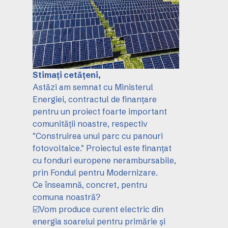
Stimați cetățeni,
Astăzi am semnat cu Ministerul
Energiei, contractul de finanțare
pentru un proiect foarte important
comunității noastre, respectiv
"Construirea unui parc cu panouri
fotovoltaice." Proiectul este finanțat
cu fonduri europene nerambursabile,
prin Fondul pentru Modernizare.
Ce înseamnă, concret, pentru
comuna noastră?
☑️Vom produce curent electric din
energia soarelui pentru primărie și