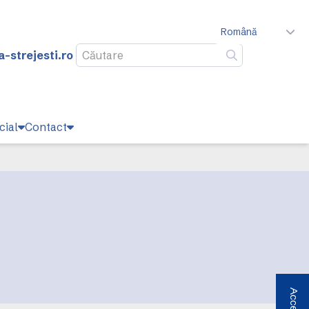
Română
-strejesti.ro
Caută
cial
Contact