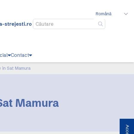
Română
-strejesti.ro
Caută
cial
Contact
re in Sat Mamura
 Sat Mamura