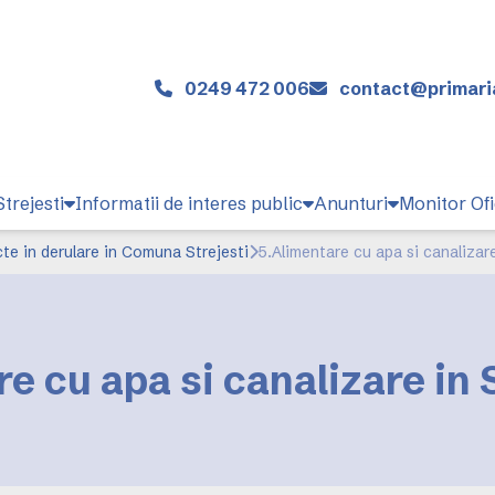
0249 472 006
contact@primaria
trejesti
Informatii de interes public
Anunturi
Monitor Ofi
te in derulare in Comuna Strejesti
5.Alimentare cu apa si canaliza
re cu apa si canalizare in