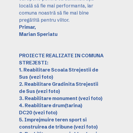
locală să fie mai performanta, iar
comuna noastră să fie mai bine
pregătită pentru viitor.
Primar,
Marian Speriatu
PROIECTE REALIZATE IN COMUNA
STREJESTI:
1. Reabilitare Scoala Strejestii de
Sus
(vezi foto)
2. Reabilitare Gradinita Strejestii
de Sus
(vezi foto)
3. Reabilitare monument
(vezi foto)
4. Reabilitare drum(tarina)
DC20
(vezi foto)
5. Imprejmuire teren sport si
construirea de tribune
(vezi foto)