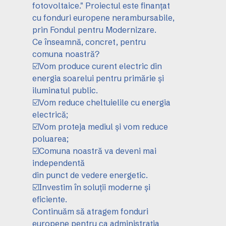
fotovoltaice." Proiectul este finanțat
cu fonduri europene nerambursabile,
prin Fondul pentru Modernizare.
Ce înseamnă, concret, pentru
comuna noastră?
☑️Vom produce curent electric din
energia soarelui pentru primărie și
iluminatul public.
☑️Vom reduce cheltuielile cu energia
electrică;
☑️Vom proteja mediul și vom reduce
poluarea;
☑️Comuna noastră va deveni mai
independentă
din punct de vedere energetic.
☑️Investim în soluții moderne și
eficiente.
Continuăm să atragem fonduri
europene pentru ca administrația