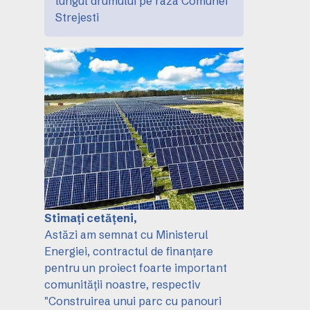
lungul drumului pe raza Comunei
Strejesti
Stimați cetățeni,
Astăzi am semnat cu Ministerul
Energiei, contractul de finanțare
pentru un proiect foarte important
comunității noastre, respectiv
"Construirea unui parc cu panouri