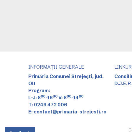
INFORMAȚII GENERALE
LINKUR
Primăria Comunei Strejești, jud.
Consili
Olt
D.J.E.P.
Program:
00
30
00
00
L-J: 8
-16
V: 8
-14
T: 0249 472 006
E: contact@primaria-strejesti.ro
C