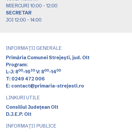
MIERCURI 10:00 - 12:00
SECRETAR
JOI 12:00 - 14:00
INFORMAȚII GENERALE
Primăria Comunei Strejești, jud. Olt
Program:
00
30
00
00
L-J: 8
-16
V: 8
-14
T: 0249 472 006
E: contact@primaria-strejesti.ro
LINKURI UTILE
Consiliul Județean Olt
D.J.E.P. Olt
INFORMAȚII PUBLICE