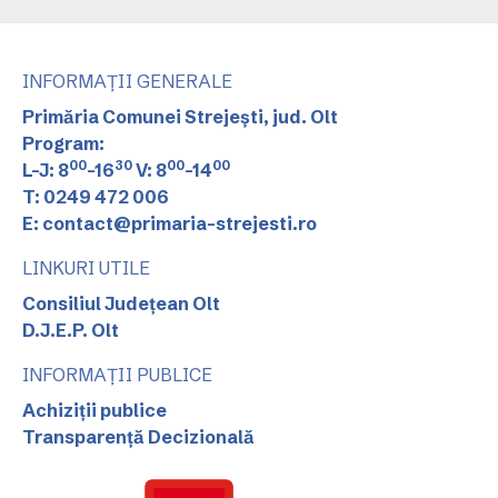
INFORMAȚII GENERALE
Primăria Comunei Strejești, jud. Olt
Program:
00
30
00
00
L-J: 8
-16
V: 8
-14
T: 0249 472 006
E: contact@primaria-strejesti.ro
LINKURI UTILE
Consiliul Județean Olt
D.J.E.P. Olt
INFORMAȚII PUBLICE
Achiziții publice
Transparență Decizională