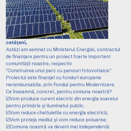
cetățeni,
Astăzi am semnat cu Ministerul Energiei, contractul
de finanțare pentru un proiect foarte important
comunității noastre, respectiv
"Construirea unui parc cu panouri fotovoltaice."
Proiectul este finanțat cu fonduri europene
nerambursabile, prin Fondul pentru Modernizare.
Ce înseamnă, concret, pentru comuna noastră?
☑️Vom produce curent electric din energia soarelui
pentru primărie și iluminatul public.
☑️Vom reduce cheltuielile cu energia electrică;
☑️Vom proteja mediul și vom reduce poluarea;
☑️Comuna noastră va deveni mai independentă