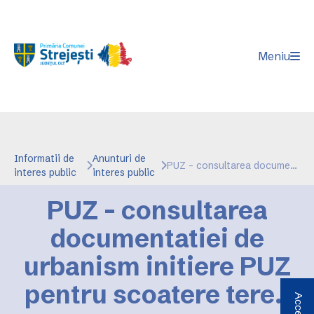
Meniu
Informatii de
Anunturi de
PUZ - consultarea documentatiei de urbanism initiere PUZ pentru scoatere teren din extravilan si introducere in intravilan pt construire cladiri si anexe necesare fabrica ulei
interes public
interes public
PUZ - consultarea
documentatiei de
urbanism initiere PUZ
pentru scoatere teren