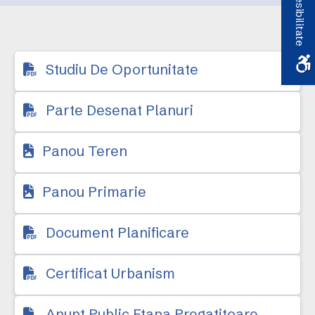
Accesibilitate
din extravilan si
introducere in
intravilan pt construire
Studiu De Oportunitate
cladiri si anexe
Parte Desenat Planuri
necesare fabrica ulei
Panou Teren
Panou Primarie
Document Planificare
Certificat Urbanism
Anunt Public Etapa Pregatitoare