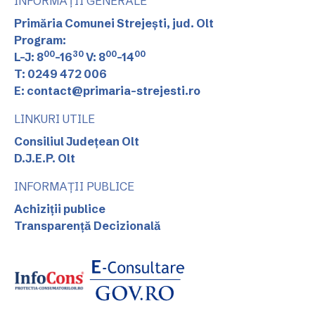
INFORMAȚII GENERALE
Primăria Comunei Strejești, jud. Olt
Program:
00
30
00
00
L-J: 8
-16
V: 8
-14
T: 0249 472 006
E: contact@primaria-strejesti.ro
LINKURI UTILE
Consiliul Județean Olt
D.J.E.P. Olt
INFORMAȚII PUBLICE
Achiziții publice
Transparență Decizională