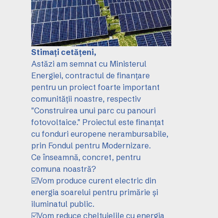
Stimați cetățeni,
Astăzi am semnat cu Ministerul
Energiei, contractul de finanțare
pentru un proiect foarte important
comunității noastre, respectiv
"Construirea unui parc cu panouri
fotovoltaice." Proiectul este finanțat
cu fonduri europene nerambursabile,
prin Fondul pentru Modernizare.
Ce înseamnă, concret, pentru
comuna noastră?
☑️Vom produce curent electric din
energia soarelui pentru primărie și
iluminatul public.
☑️Vom reduce cheltuielile cu energia