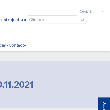
Română
-strejesti.ro
Caută
cial
Contact
0.11.2021