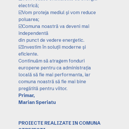
electrică;
☑️Vom proteja mediul și vom reduce
poluarea;
☑️Comuna noastră va deveni mai
independentă
din punct de vedere energetic.
☑️Investim în soluții moderne și
eficiente.
Continuăm să atragem fonduri
europene pentru ca administrația
locală să fie mai performanta, iar
comuna noastră să fie mai bine
pregătită pentru viitor.
Primar,
Marian Speriatu
PROIECTE REALIZATE IN COMUNA