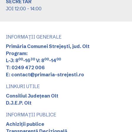
SECRETAR
JOI 12:00 - 14:00
INFORMAȚII GENERALE
Primăria Comunei Strejești, jud. Olt
Program:
00
30
00
00
L-J: 8
-16
V: 8
-14
T: 0249 472 006
E: contact@primaria-strejesti.ro
LINKURI UTILE
Consiliul Județean Olt
D.J.E.P. Olt
INFORMAȚII PUBLICE
Achiziții publice
Transparență Decizională