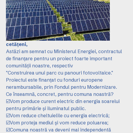
cetățeni,
Astăzi am semnat cu Ministerul Energiei, contractul
de finanțare pentru un proiect foarte important
comunității noastre, respectiv
"Construirea unui parc cu panouri fotovoltaice."
Proiectul este finanțat cu fonduri europene
nerambursabile, prin Fondul pentru Modernizare.
Ce înseamnă, concret, pentru comuna noastră?
☑️Vom produce curent electric din energia soarelui
pentru primărie și iluminatul public.
☑️Vom reduce cheltuielile cu energia electrică;
☑️Vom proteja mediul și vom reduce poluarea;
☑️Comuna noastră va deveni mai independentă