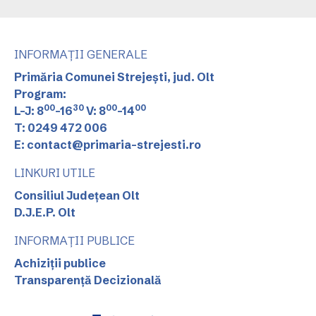
INFORMAȚII GENERALE
Primăria Comunei Strejești, jud. Olt
Program:
00
30
00
00
L-J: 8
-16
V: 8
-14
T: 0249 472 006
E: contact@primaria-strejesti.ro
LINKURI UTILE
Consiliul Județean Olt
D.J.E.P. Olt
INFORMAȚII PUBLICE
Achiziții publice
Transparență Decizională