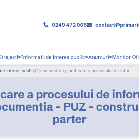
0249 472 006
contact@primaria
trejesti
Informatii de interes public
Anunturi
Monitor Ofi
de interes public
Document de planificare a procesului de informare si consultare a publicului pentru documentia - PUZ - construire spatiu comercial parter
care a procesului de infor
ocumentia - PUZ - constru
parter