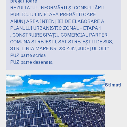
pregatitoare
REZULTATUL INFORMĂRII ȘI CONSULTĂRII
PUBLICULUI ÎN ETAPA PREGĂTITOARE
ANUNȚAREA INTENȚIEI DE ELABORARE A
PLANULUI URBANISTIC ZONAL - ETAPA 1
,,CONSTRUIRE SPAȚIU COMERCIAL PARTER,
COMUNA STREJEȘTI, SAT STREJEȘTII DE SUS,
STR. LINIA MARE NR. 230-232, JUDEȚUL OLT”
PUZ parte scrisa
PUZ parte desenata
Stimați