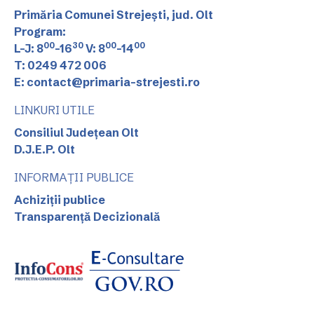
Primăria Comunei Strejești, jud. Olt
Program:
00
30
00
00
L-J: 8
-16
V: 8
-14
T: 0249 472 006
E: contact@primaria-strejesti.ro
LINKURI UTILE
Consiliul Județean Olt
D.J.E.P. Olt
INFORMAȚII PUBLICE
Achiziții publice
Transparență Decizională