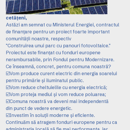
cetățeni,
Astăzi am semnat cu Ministerul Energiei, contractul
de finanțare pentru un proiect foarte important
comunității noastre, respectiv
"Construirea unui parc cu panouri fotovoltaice."
Proiectul este finanțat cu fonduri europene
nerambursabile, prin Fondul pentru Modernizare.
Ce înseamnă, concret, pentru comuna noastră?
☑️Vom produce curent electric din energia soarelui
pentru primărie și iluminatul public.
☑️Vom reduce cheltuielile cu energia electrică;
☑️Vom proteja mediul și vom reduce poluarea;
☑️Comuna noastră va deveni mai independentă
din punct de vedere energetic.
☑️Investim în soluții moderne și eficiente.
Continuăm să atragem fonduri europene pentru ca
administrația locală să fie mai performanta, iar